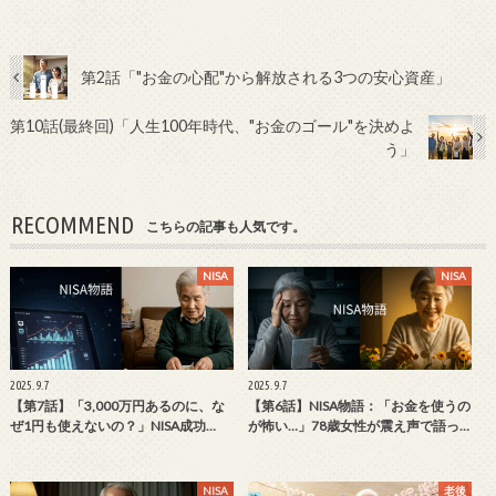
第2話「"お金の心配"から解放される3つの安心資産」
第10話(最終回)「人生100年時代、"お金のゴール"を決めよ
う」
RECOMMEND
こちらの記事も人気です。
NISA
NISA
2025.9.7
2025.9.7
【第7話】「3,000万円あるのに、な
【第6話】NISA物語：「お金を使うの
ぜ1円も使えないの？」NISA成功…
が怖い…」78歳女性が震え声で語っ…
NISA
老後