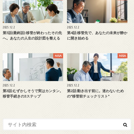
2025.12.2
2025.12.2
第5話(最終話):移管が終わったその先
第4話:移管先で、あなたの未来が静か
へ。あなたの人生の設計図を整える
に開き始める
NISA
NISA
2025.12.2
2025.12.2
第3話:むずかしそうで実はカンタン。
第2話:動き出す前に。迷わないため
移管手続きの3ステップ
の"移管前チェックリスト"