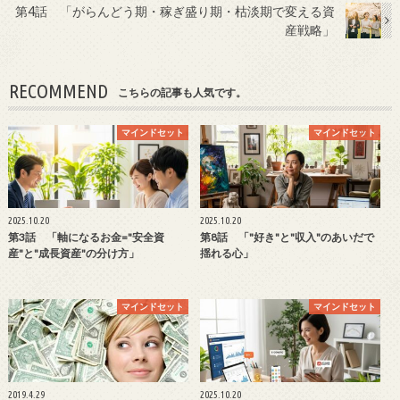
第4話 「がらんどう期・稼ぎ盛り期・枯淡期で変える資
産戦略」
RECOMMEND
こちらの記事も人気です。
マインドセット
マインドセット
2025.10.20
2025.10.20
第3話 「軸になるお金="安全資
第8話 「"好き"と"収入"のあいだで
産"と"成長資産"の分け方」
揺れる心」
マインドセット
マインドセット
2019.4.29
2025.10.20