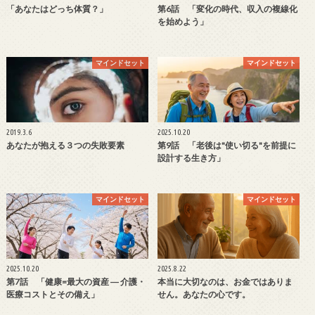
「あなたはどっち体質？」
第6話 「変化の時代、収入の複線化
を始めよう」
マインドセット
マインドセット
2019.3.6
2025.10.20
あなたが抱える３つの失敗要素
第9話 「老後は"使い切る"を前提に
設計する生き方」
マインドセット
マインドセット
2025.10.20
2025.8.22
第7話 「健康=最大の資産 ― 介護・
本当に大切なのは、お金ではありま
医療コストとその備え」
せん。あなたの心です。