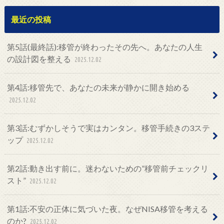
最近の投稿
第5話(最終話):移管が終わったその先へ。あなたの人生
の設計図を整える
2025.12.02
第4話:移管先で、あなたの未来が静かに開き始める
2025.12.02
第3話:むずかしそうで実はカンタン。移管手続きの3ステ
ップ
2025.12.02
第2話:動き出す前に。迷わないための”移管前チェックリ
スト”
2025.12.02
第1話:不安の正体に気づいた夜。なぜNISA移管を考える
のか?
2025.12.02