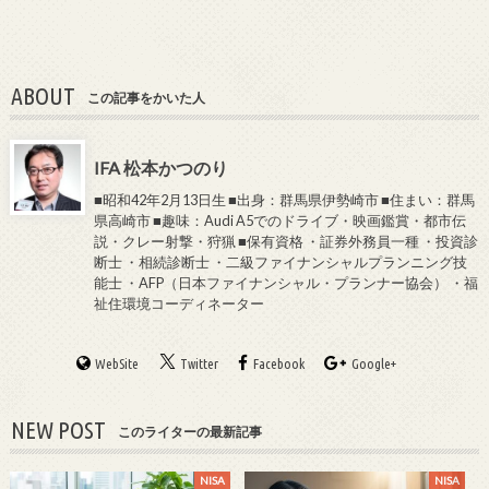
ABOUT
この記事をかいた人
IFA 松本かつのり
■昭和42年2月13日生 ■出身：群馬県伊勢崎市 ■住まい：群馬
県高崎市 ■趣味：Audi A5でのドライブ・映画鑑賞・都市伝
説・クレー射撃・狩猟 ■保有資格 ・証券外務員一種 ・投資診
断士 ・相続診断士 ・二級ファイナンシャルプランニング技
能士 ・AFP（日本ファイナンシャル・プランナー協会） ・福
祉住環境コーディネーター
WebSite
Twitter
Facebook
Google+
NEW POST
このライターの最新記事
NISA
NISA