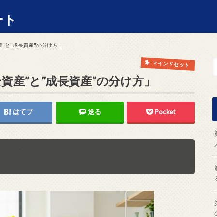
ート
産"と"成長資産"の分け方」
マインドセット
資産”と”成長資産”の分け方」
はてブ
送る
Pocket