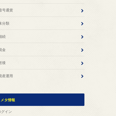
暗号通貨
未分類
相続
税金
老後
資産運用
メタ情報
ログイン