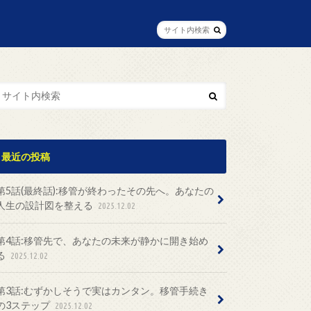
最近の投稿
第5話(最終話):移管が終わったその先へ。あなたの
人生の設計図を整える
2025.12.02
第4話:移管先で、あなたの未来が静かに開き始め
る
2025.12.02
第3話:むずかしそうで実はカンタン。移管手続き
の3ステップ
2025.12.02