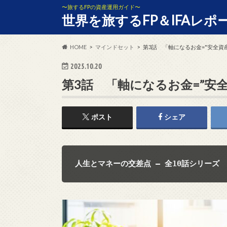
〜旅するFPの資産運用ガイド〜
世界を旅するFP＆IFAレポ
HOME
マインドセット
第3話 「軸になるお金="安全資
2025.10.20
第3話 「軸になるお金=”安全
ポスト
シェア
人生とマネーの交差点 ― 全10話シリーズ