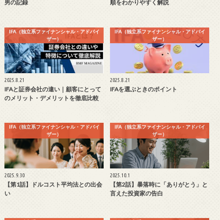
男の記録
順をわかりやすく解説
IFA（独立系ファイナンシャル・アドバイ
IFA（独立系ファイナンシャル・アドバイ
ザー）
ザー）
2025.8.21
2025.8.21
IFAと証券会社の違い｜顧客にとって
IFAを選ぶときのポイント
のメリット・デメリットを徹底比較
IFA（独立系ファイナンシャル・アドバイ
IFA（独立系ファイナンシャル・アドバイ
ザー）
ザー）
2025.9.30
2025.10.1
【第1話】ドルコスト平均法との出会
【第2話】暴落時に「ありがとう」と
い
言えた投資家の告白