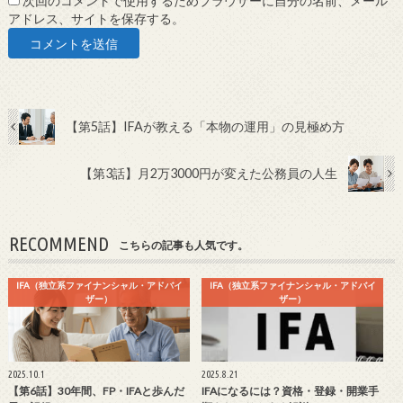
次回のコメントで使用するためブラウザーに自分の名前、メール
アドレス、サイトを保存する。
【第5話】IFAが教える「本物の運用」の見極め方
【第3話】月2万3000円が変えた公務員の人生
RECOMMEND
こちらの記事も人気です。
IFA（独立系ファイナンシャル・アドバイ
IFA（独立系ファイナンシャル・アドバイ
ザー）
ザー）
2025.10.1
2025.8.21
【第6話】30年間、FP・IFAと歩んだ
IFAになるには？資格・登録・開業手