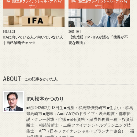
IFA（独立系ファイナンシャル・アドバイ
IFA（独立系ファイナンシャル・アドバイ
ザー）
ザー）
2025.8.21
2025.10.1
IFAに向いている人／向いていない人
【第7話】FP・IFAが語る「債券が不
｜自己診断チェック
要な理由」
ABOUT
この記事をかいた人
IFA 松本かつのり
■昭和42年2月13日生 ■出身：群馬県伊勢崎市 ■住まい：群馬
県高崎市 ■趣味：Audi A5でのドライブ・映画鑑賞・都市伝
説・クレー射撃・狩猟 ■保有資格 ・証券外務員一種 ・投資診
断士 ・相続診断士 ・二級ファイナンシャルプランニング技
能士 ・AFP（日本ファイナンシャル・プランナー協会） ・福
祉住環境コーディネーター