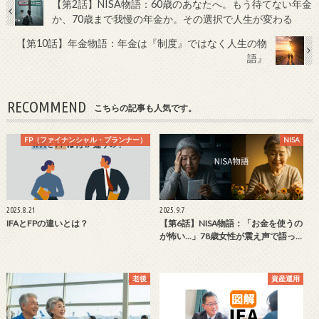
【第2話】NISA物語：60歳のあなたへ。もう待てない年金
か、70歳まで我慢の年金か。その選択で人生が変わる
【第10話】年金物語：年金は『制度』ではなく人生の物
語』
RECOMMEND
こちらの記事も人気です。
FP（ファイナンシャル・プランナー）
NISA
2025.8.21
2025.9.7
IFAとFPの違いとは？
【第6話】NISA物語：「お金を使うの
が怖い…」78歳女性が震え声で語っ…
老後
資産運用