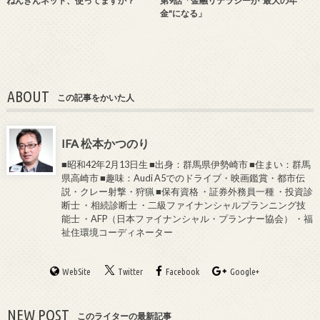
ねんきんネット、使ってますか？
第9話「金融リテラシーが"最大の年
金"になる」
ABOUT
この記事をかいた人
IFA 松本かつのり
■昭和42年2月13日生 ■出身：群馬県伊勢崎市 ■住まい：群馬
県高崎市 ■趣味：Audi A5でのドライブ・映画鑑賞・都市伝
説・クレー射撃・狩猟 ■保有資格 ・証券外務員一種 ・投資診
断士 ・相続診断士 ・二級ファイナンシャルプランニング技
能士 ・AFP（日本ファイナンシャル・プランナー協会） ・福
祉住環境コーディネーター
WebSite
Twitter
Facebook
Google+
NEW POST
このライターの最新記事