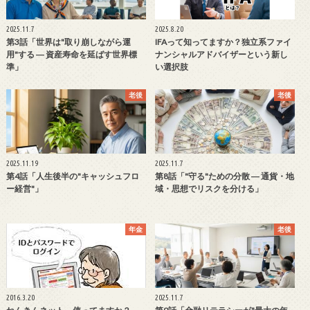
2025.11.7
2025.8.20
第3話「世界は"取り崩しながら運
IFAって知ってますか？独立系ファイ
用"する ― 資産寿命を延ばす世界標
ナンシャルアドバイザーという新し
準」
い選択肢
老後
老後
2025.11.19
2025.11.7
第4話「人生後半の"キャッシュフロ
第8話「"守る"ための分散 ― 通貨・地
ー経営"」
域・思想でリスクを分ける」
年金
老後
2016.3.20
2025.11.7