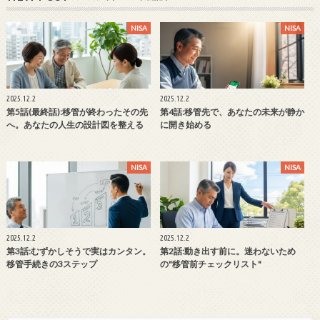
NISA
NISA
2025.12.2
2025.12.2
第5話(最終話):移管が終わったその先
第4話:移管先で、あなたの未来が静か
へ。あなたの人生の設計図を整える
に開き始める
NISA
NISA
2025.12.2
2025.12.2
第3話:むずかしそうで実はカンタン。
第2話:動き出す前に。迷わないため
移管手続きの3ステップ
の"移管前チェックリスト"