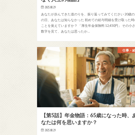
2025.08.29
あなたが歩んできた道のりを、振り返ってみてください 20歳の
の日、あなたは知らなかった 初めての給与明細を受け取った時
ことを覚えていますか？ 「厚生年金保険料 12,450円」 その小
数字を見て、あなたは思ったか…
仕事・
【第5話】年金物語：65歳になった時、
なたは何を思いますか？
2025.08.29