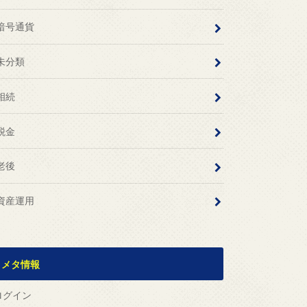
暗号通貨
未分類
相続
税金
老後
資産運用
メタ情報
ログイン