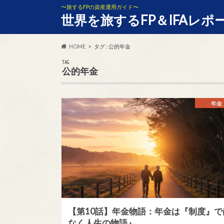
〜旅するFPの資産運用ガイド〜
世界を旅するFP＆IFAレポ
HOME
タグ : 公的年金
TAG
公的年金
年金
【第10話】年金物語：年金は『制度』で
なく人生の物語』