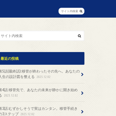
最近の投稿
第5話(最終話):移管が終わったその先へ。あなたの
人生の設計図を整える
2025.12.02
第4話:移管先で、あなたの未来が静かに開き始め
る
2025.12.02
第3話:むずかしそうで実はカンタン。移管手続き
の3ステップ
2025.12.02