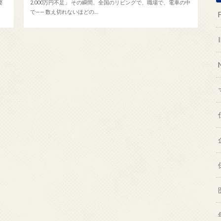
要
2,000万円不足」 その瞬間、全国のリビングで、職場で、電車の中
で—— 数え切れないほどの…