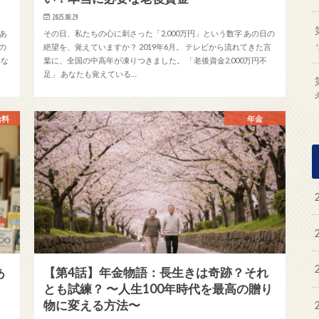
2025.08.29
あ
その日、私たちの心に刺さった「2,000万円」という数字 あの日の
の
絶望を、覚えていますか？ 2019年6月。 テレビから流れてきた言
さな
葉に、全国の中高年が凍りつきました。 「老後資金2,000万円不
足」 あなたも覚えている…
給料
年金
あ
【第4話】年金物語：長生きは奇跡？それ
とも試練？ 〜人生100年時代を最高の贈り
物に変える方法〜