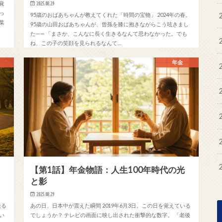
覚
2025.08.29
っ
95歳のおばあちゃんが教えてくれた「時間の宝物」 2024年の春。
葉
95歳の山田おばあちゃんが、曾孫を膝に抱きながらこう呟きまし
た—— 「まさか、こんなに長く生きるなんて思わなかった。でも
ね、この子の笑顔を見られるなんて…
年金
【第1話】年金物語：人生100年時代の光
と影
2025.08.29
映る
あの日、日本中が震えた瞬間 2019年6月3日。この日を覚えている
い
でしょうか？ テレビの画面に映し出された衝撃的な数字。 「老後