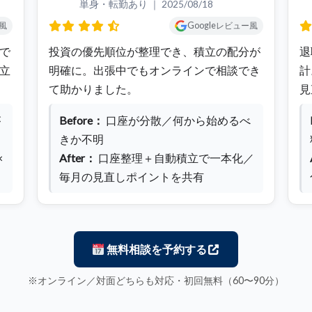
単身・転勤あり ｜
2025/08/18
ー風
Googleレビュー風
で
投資の優先順位が整理でき、積立の配分が
退
立
明確に。出張中でもオンラインで相談でき
計
て助かりました。
見
が
Before：
口座が分散／何から始めるべ
きか不明
×
After：
口座整理＋自動積立で一本化／
毎月の見直しポイントを共有
無料相談を予約する
※オンライン／対面どちらも対応・初回無料（60〜90分）