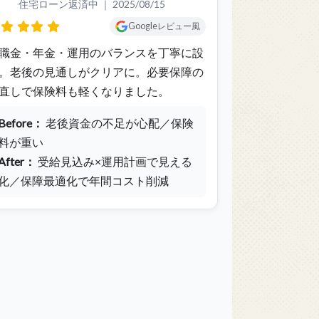
住宅ローン返済中 ｜
2025/08/15
Googleレビュー風
職金・年金・運用のバランスを丁寧に設
。老後の見通しがクリアに。必要保障の
直しで保険料も軽くなりました。
Before：
老後資金の不足が心配／保険
料が重い
After：
受給見込み×運用計画で見える
化／保障最適化で年間コスト削減