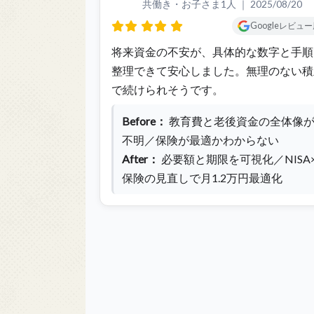
共働き・お子さま1人 ｜
2025/08/20
Googleレビュ
将来資金の不安が、具体的な数字と手順
整理できて安心しました。無理のない積
で続けられそうです。
Before：
教育費と老後資金の全体像
不明／保険が最適かわからない
After：
必要額と期限を可視化／NISA
保険の見直しで月1.2万円最適化